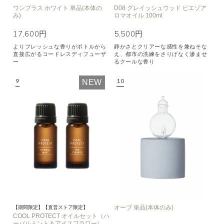
ワンプラス ホワイト 単品(本体の
D08 グレイッシュウッド ピエゾア
み)
ロマオイル 100ml
17,600円
5,500円
よりフレッシュな香りがボトルから
静かさとクリアーな感性を兼ねそな
直接広がるコードレスディフューザ
え、都市の洗練をさりげなく滲ませ
ー
るクールな香り
NEW
オーブ 単品(本体のみ)
【期間限定】【直営ストア限定】
COOL PROTECT オイルセット（ハ
ーバルミント＆アイスフラワー）