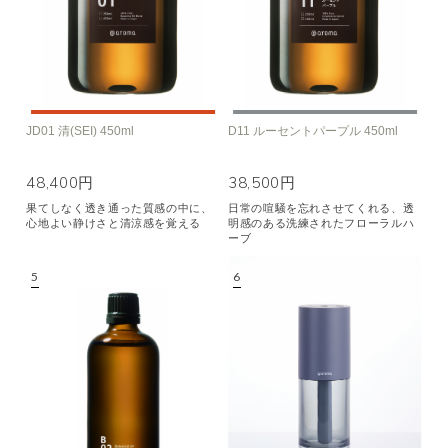
JD01 清(SEI) 450ml
D11 ルーセントパープル 450ml
48,400円
38,500円
果てしなく透き通った質感の中に、
日常の喧騒を忘れさせてくれる、透
心地よい静けさと清涼感を覚える
明感のある洗練されたフローラルハ
ーブ