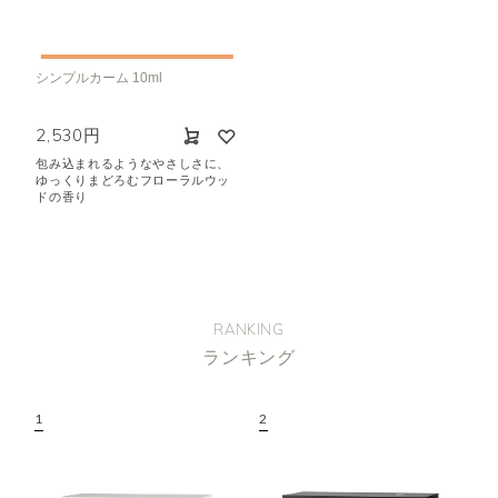
空気清浄･消臭
集中
眠り
ビューティ
マインドフルネス
シンプルカーム 10ml
おもてなし
2,530円
包み込まれるようなやさしさに、
種類で絞り込む
※一つお選びください
ゆっくりまどろむフローラルウッ
ドの香り
シトラス
オレンジ
ハーバル
ラベンダー
ミント
ウッド
ユーカリ
フローラル
エキゾチック
RANKING
ヒノキ
和
ランキング
クリア