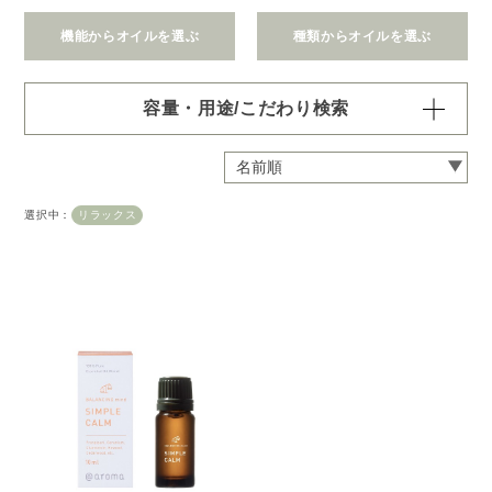
機能からオイルを選ぶ
種類からオイルを選ぶ
容量・用途/こだわり検索
・
用途・機能・種類 の項目ごとに選択肢からひとつずつ選
択できます。選択するたびに絞り込まれていき、項目内で
の複数選択はできません。
選択中：
リラックス
・
絞込み条件を変更したいときは「クリア」で一度すべてリ
セットしてから、選択してください。
容量・用途で絞り込む
※一つお選びください
オイル10ml
大容量オイル250/450ml
ピエゾ専用オイル
ブランチ・スティック専用オイル
機能で絞り込む
※一つお選びください
リラックス
リフレッシュ