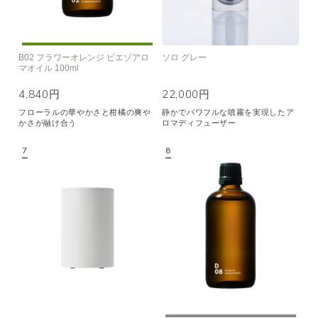
B02 フラワーオレンジ ピエゾアロ
ソロ グレー
マオイル 100ml
4,840円
22,000円
フローラルの華やかさと柑橘の爽や
静かでパワフルな噴霧を実現したア
かさが融け合う
ロマディフューザー