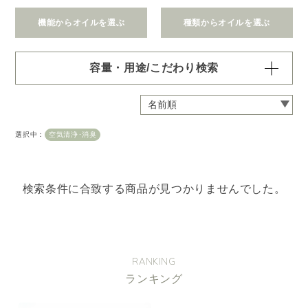
機能からオイルを選ぶ
種類からオイルを選ぶ
容量・用途/こだわり検索
・
用途・機能・種類 の項目ごとに選択肢からひとつずつ選
択できます。選択するたびに絞り込まれていき、項目内で
の複数選択はできません。
選択中：
空気清浄･消臭
・
絞込み条件を変更したいときは「クリア」で一度すべてリ
セットしてから、選択してください。
容量・用途で絞り込む
※一つお選びください
検索条件に合致する商品が見つかりませんでした。
オイル10ml
大容量オイル250/450ml
ピエゾ専用オイル
ブランチ・スティック専用オイル
RANKING
ランキング
機能で絞り込む
※一つお選びください
リラックス
リフレッシュ