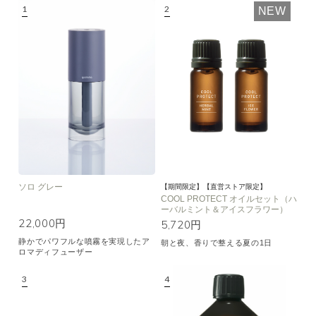
NEW
空気清浄･消臭
集中
眠り
ビューティ
マインドフルネス
おもてなし
種類で絞り込む
※一つお選びください
シトラス
オレンジ
ハーバル
ラベンダー
ミント
ウッド
ユーカリ
フローラル
エキゾチック
ソロ グレー
【期間限定】【直営ストア限定】
COOL PROTECT オイルセット（ハ
ーバルミント＆アイスフラワー）
ヒノキ
和
22,000円
5,720円
静かでパワフルな噴霧を実現したア
朝と夜、香りで整える夏の1日
クリア
ロマディフューザー