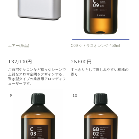
エアー(単品)
C09 シトラスオレンジ 450ml
132,000円
28,600円
ご自宅やサロンなど様々なシーンで
すっきりとして親しみやすい柑橘の
上質なアロマ空間をデザインする、
香り
置き型タイプの業務用アロマディフ
ューザーです。