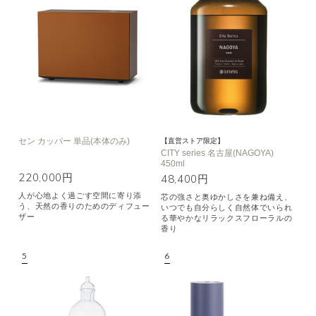
セン カッパー 単品(本体のみ)
【直営ストア限定】
CITY series 名古屋(NAGOYA)
450ml
220,000円
48,400円
人が心地よく過ごす空間に寄り添
芯の強さと奥ゆかしさを兼ね備え、
う、天然の香りのためのディフュー
いつでも自分らしく自然体でいられ
ザー
る華やかなリラックスフローラルの
香り