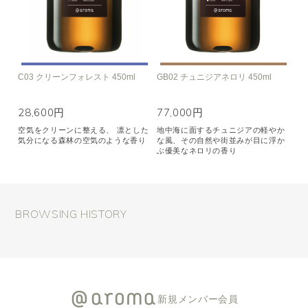
C03 クリーンフォレスト 450ml
GB02 チュニジアネロリ 450ml
28,600円
77,000円
空気をクリーンに整える、 凛とした
地中海に面するチュニジアの軽やか
気分になる森林の空気のような香り
な風、その自然や街並みが目に浮か
ぶ優美なネロリの香り
BROWSING HISTORY
新規メンバー会員