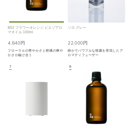
B02 フラワーオレンジ ピエゾアロ
ソロ グレー
マオイル 100ml
4,840円
22,000円
フローラルの華やかさと柑橘の爽や
静かでパワフルな噴霧を実現したア
かさが融け合う
ロマディフューザー