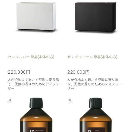
空気清浄･消臭
集中
眠り
ビューティ
マインドフルネス
おもてなし
種類で絞り込む
※一つお選びください
セン シルバー 単品(本体のみ)
セン チャコール 単品(本体のみ)
シトラス
オレンジ
ハーバル
ラベンダー
ミント
ウッド
220,000円
220,000円
ユーカリ
フローラル
エキゾチック
人が心地よく過ごす空間に寄り添
人が心地よく過ごす空間に寄り添
う、天然の香りのためのディフュー
う、天然の香りのためのディフュー
ヒノキ
和
ザー
ザー
クリア