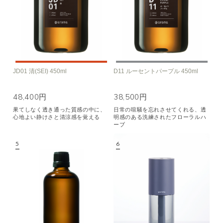
JD01 清(SEI) 450ml
D11 ルーセントパープル 450ml
48,400円
38,500円
果てしなく透き通った質感の中に、
日常の喧騒を忘れさせてくれる、透
心地よい静けさと清涼感を覚える
明感のある洗練されたフローラルハ
ーブ