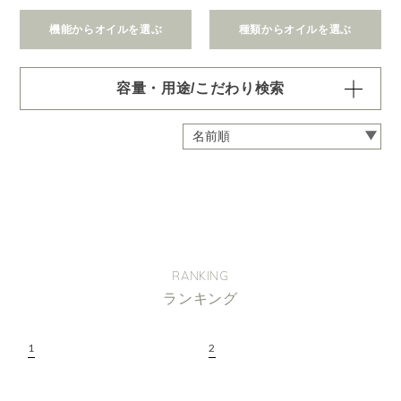
機能からオイルを選ぶ
種類からオイルを選ぶ
容量・用途/こだわり検索
・
用途・機能・種類 の項目ごとに選択肢からひとつずつ選
択できます。選択するたびに絞り込まれていき、項目内で
の複数選択はできません。
・
絞込み条件を変更したいときは「クリア」で一度すべてリ
セットしてから、選択してください。
容量・用途で絞り込む
※一つお選びください
オイル10ml
大容量オイル250/450ml
RANKING
ピエゾ専用オイル
ランキング
ブランチ・スティック専用オイル
機能で絞り込む
※一つお選びください
リラックス
リフレッシュ