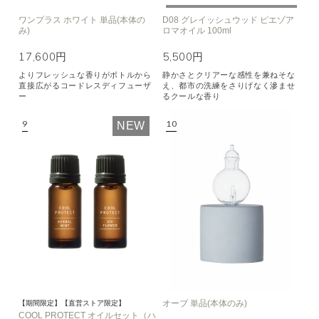
ワンプラス ホワイト 単品(本体の
D08 グレイッシュウッド ピエゾア
み)
ロマオイル 100ml
17,600円
5,500円
よりフレッシュな香りがボトルから
静かさとクリアーな感性を兼ねそな
直接広がるコードレスディフューザ
え、都市の洗練をさりげなく滲ませ
ー
るクールな香り
NEW
オーブ 単品(本体のみ)
【期間限定】【直営ストア限定】
COOL PROTECT オイルセット（ハ