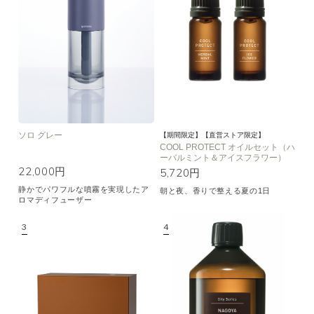
空気清浄･消臭
集中
眠り
ビューティ
マインドフルネス
おもてなし
種類で絞り込む
※一つお選びください
ソロ グレー
シトラス
オレンジ
ハーバル
【期間限定】【直営ストア限定】
COOL PROTECT オイルセット（ハ
ーバルミント＆アイスフラワー）
ラベンダー
ミント
ウッド
22,000円
5,720円
ユーカリ
フローラル
エキゾチック
静かでパワフルな噴霧を実現したア
朝と夜、香りで整える夏の1日
ロマディフューザー
ヒノキ
和
クリア