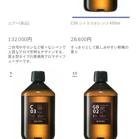
エアー(単品)
C09 シトラスオレンジ 450ml
132,000円
28,600円
ご自宅やサロンなど様々なシーンで
すっきりとして親しみやすい柑橘の
上質なアロマ空間をデザインする、
香り
置き型タイプの業務用アロマディフ
ューザーです。