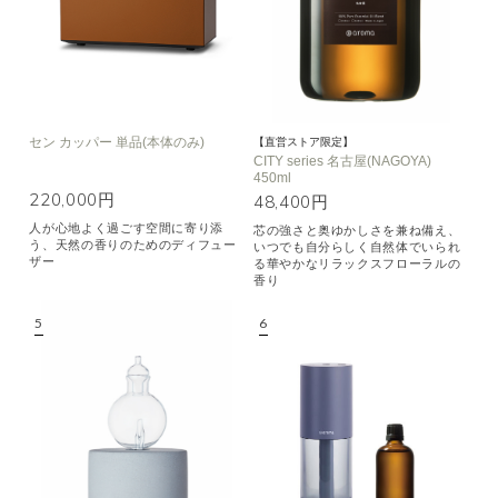
セン カッパー 単品(本体のみ)
【直営ストア限定】
CITY series 名古屋(NAGOYA)
450ml
220,000円
48,400円
人が心地よく過ごす空間に寄り添
芯の強さと奥ゆかしさを兼ね備え、
う、天然の香りのためのディフュー
いつでも自分らしく自然体でいられ
ザー
る華やかなリラックスフローラルの
香り