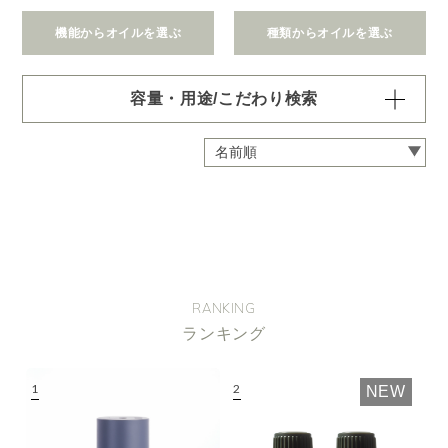
機能からオイルを選ぶ
種類からオイルを選ぶ
容量・用途/こだわり検索
・
用途・機能・種類 の項目ごとに選択肢からひとつずつ選
択できます。選択するたびに絞り込まれていき、項目内で
の複数選択はできません。
・
絞込み条件を変更したいときは「クリア」で一度すべてリ
セットしてから、選択してください。
容量・用途で絞り込む
※一つお選びください
オイル10ml
大容量オイル250/450ml
RANKING
ピエゾ専用オイル
ランキング
ブランチ・スティック専用オイル
NEW
機能で絞り込む
※一つお選びください
リラックス
リフレッシュ