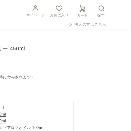
マイページ
お気に入り
探す
カート
法人の方はこちら
ー 450ml
時に付与されます）
ml
ml
ml
エゾアロマオイル 100ml