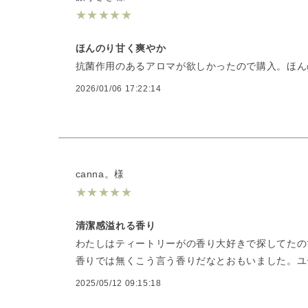
★
★
★
★
★
ほんのり甘く爽やか
抗菌作用のあるアロマが欲しかったので購入。ほんの
2026/01/06 17:22:14
canna。様
★
★
★
★
★
清潔感溢れる香り
わたしはティートリーがの香り大好きで探してたの
香りでは無くこう言う香りだなとおもいました。ユ
2025/05/12 09:15:18