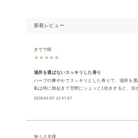
新着レビュー
きでで様
★
★
★
★
★
場所を選ばないスッキリした香り
ハーブの爽やかでスッキリとした香りで、場所を選
私は特に朝起きて空間にシュッと1吹きすると、目
2026/01/07 12:47:07
旅うさぎ様