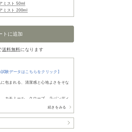
ミスト 50ml
ミスト 200ml
で
送料無料
になります
の試験データはこちらをクリック】
気に包まれる、清潔感と心地よさをそな
リ、カモミール、クローブ、ラバンディ
続きをみる
営業日以内に発送いたします。
お願い申し上げます。