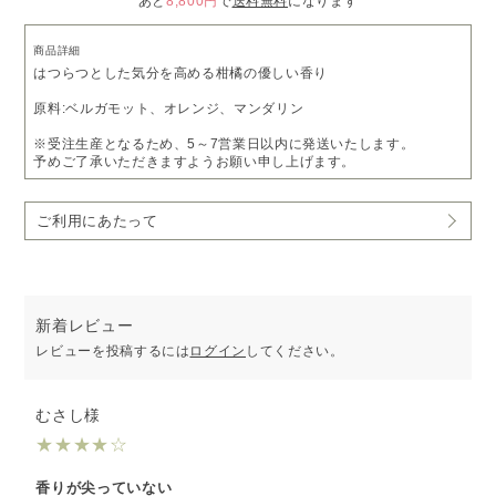
あと
8,800円
で
送料無料
になります
商品詳細
はつらつとした気分を高める柑橘の優しい香り
原料:ベルガモット、オレンジ、マンダリン
※受注生産となるため、5～7営業日以内に発送いたします。
予めご了承いただきますようお願い申し上げます。
ご利用にあたって
新着レビュー
レビューを投稿するには
ログイン
してください。
むさし様
★
★
★
★
☆
香りが尖っていない