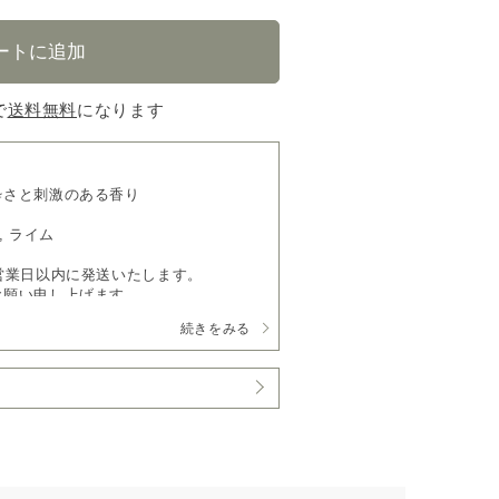
で
送料無料
になります
粋さと刺激のある香り
, ライム
営業日以内に発送いたします。
お願い申し上げます。
続きをみる
ロ
」をご利用の方は、
アロマオイルベー
使いいただけます。