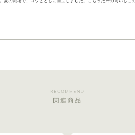
。夏の職場で、コウとともに重宝しました。こもった汗の匂いもこ
RECOMMEND
関連商品