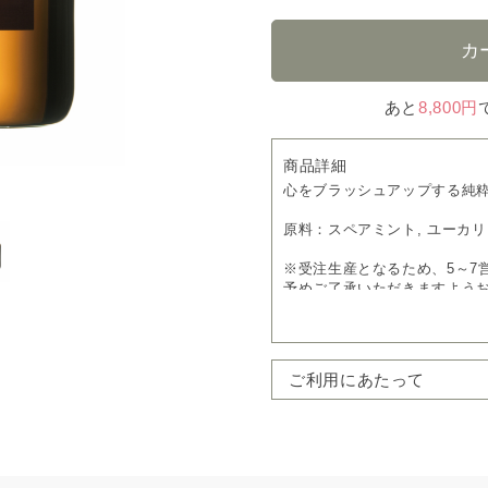
あと
8,800円
商品詳細
心をブラッシュアップする純
原料：スペアミント, ユーカリ
※受注生産となるため、5～7
予めご了承いただきますよう
※ピエゾディフューザー「
ソ
ス液
で希釈いただくことでお
ご利用にあたって