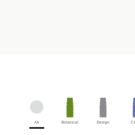
All
Botanical
Design
C