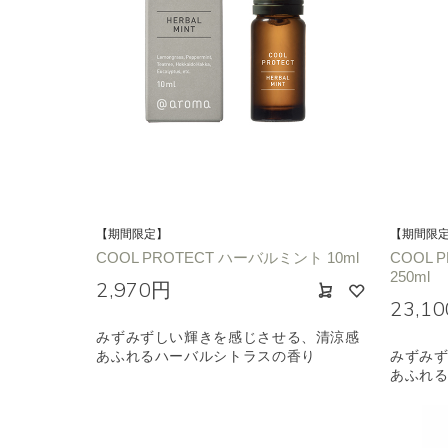
種類で絞り込む
※一つお
シトラス
オレン
エキゾチック
ヒ
【期間限定】
【期間限
COOL PROTECT ハーバルミント 10ml
COOL 
250ml
2,970円
23,1
みずみずしい輝きを感じさせる、清涼感
あふれるハーバルシトラスの香り
みずみ
あふれ