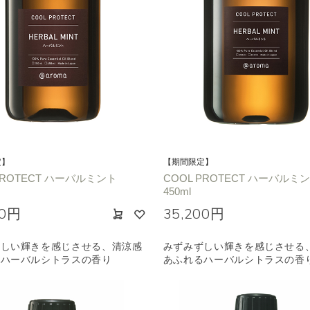
選びください
ジ
ハーバル
ラベンダー
ミント
ウッド
ユー
ノキ
和
クリア
定】
【期間限定】
PROTECT ハーバルミント
COOL PROTECT ハーバルミ
450ml
00円
35,200円
ずしい輝きを感じさせる、清涼感
みずみずしい輝きを感じさせる
るハーバルシトラスの香り
あふれるハーバルシトラスの香