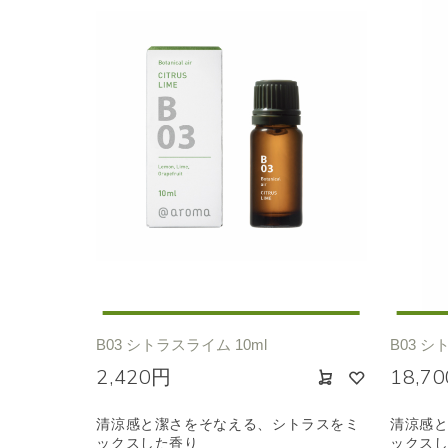
B03 シトラスライム 10ml
B03 シ
2,420円
18,7
清涼感と潔さをそなえる、シトラスをミ
清涼感
ックスした香り
ックス