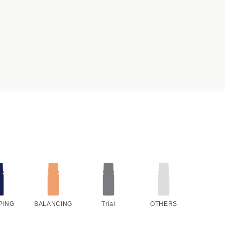
PING
BALANCING
Trial
OTHERS