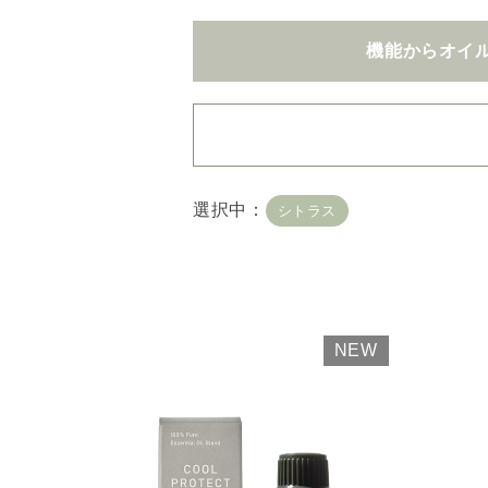
機能からオイ
・
用途・機能・種類 の
選択中：
シトラス
複数選択はできません
・
絞込み条件を変更した
容量・用途で絞り込む
※
オイル10ml
大容量
NEW
機能で絞り込む
※一つお
リラックス
リフ
おもてなし