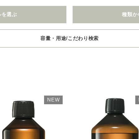
ルを選ぶ
種類か
容量・用途/こだわり検索
項目ごとに選択肢からひとつずつ選択できます。選択するたびに絞り
。
いときは「クリア」で一度すべてリセットしてから、選択してくださ
一つお選びください
オイル250/450ml
ピエゾ専用オイル
ブランチ・スティック
NEW
選びください
レッシュ
空気清浄･消臭
集中
眠り
ビューティ