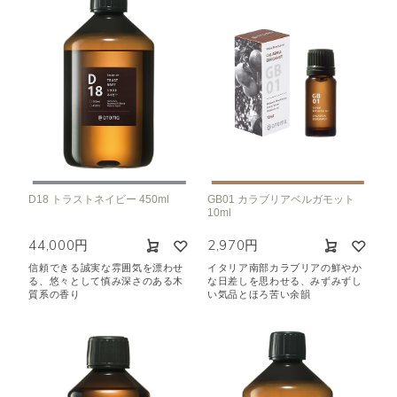
D18 トラストネイビー 450ml
GB01 カラブリアベルガモット
10ml
44,000円
2,970円
信頼できる誠実な雰囲気を漂わせ
イタリア南部カラブリアの鮮やか
る、悠々として慎み深さのある木
な日差しを思わせる、みずみずし
質系の香り
い気品とほろ苦い余韻