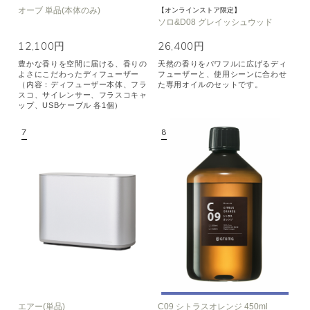
オーブ 単品(本体のみ)
【オンラインストア限定】
ソロ&D08 グレイッシュウッド
12,100円
26,400円
豊かな香りを空間に届ける、香りの
天然の香りをパワフルに広げるディ
よさにこだわったディフューザー
フューザーと、使用シーンに合わせ
（内容：ディフューザー本体、フラ
た専用オイルのセットです。
スコ、サイレンサー、フラスコキャ
ップ、USBケーブル 各1個）
エアー(単品)
C09 シトラスオレンジ 450ml