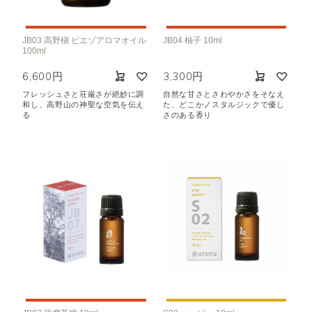
JB03 高野槇 ピエゾアロマオイル
JB04 柚子 10ml
100ml
6,600円
3,300円
フレッシュさと荘厳さが絶妙に調
自然な甘さとさわやかさをそなえ
和し、高野山の神聖な空気を伝え
た、どこかノスタルジックで優し
る
さのある香り