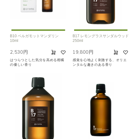
機能で絞り込む
※一つお選びください
リラックス
リフレッシュ
空気清浄･消臭
集中
眠り
ビューティ
マインドフルネス
B10 ベルガモットマンダリン
B17 レモングラスサンダルウッド
10ml
250ml
おもてなし
2,530円
19,800円
はつらつとした気分を高める柑橘
感覚を心地よく刺激する、オリエ
種類で絞り込む
※一つお選びください
の優しい香り
ンタルな趣きのある香り
シトラス
オレンジ
ハーバル
ラベンダー
ミント
ウッド
ユーカリ
フローラル
エキゾチック
ヒノキ
和
クリア