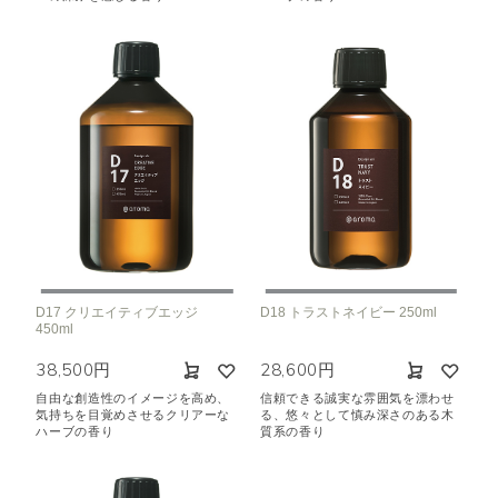
D17 クリエイティブエッジ
D18 トラストネイビー 250ml
450ml
38,500円
28,600円
自由な創造性のイメージを高め、
信頼できる誠実な雰囲気を漂わせ
気持ちを目覚めさせるクリアーな
る、悠々として慎み深さのある木
ハーブの香り
質系の香り