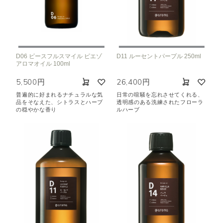
D06 ピースフルスマイル ピエゾ
D11 ルーセントパープル 250ml
アロマオイル 100ml
5,500円
26,400円
普遍的に好まれるナチュラルな気
日常の喧騒を忘れさせてくれる、
品をそなえた、シトラスとハーブ
透明感のある洗練されたフローラ
の穏やかな香り
ルハーブ