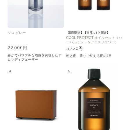
ソロ グレー
【期間限定】【直営ストア限定】
COOL PROTECT オイルセット（ハ
ーバルミント＆アイスフラワー）
22,000円
5,720円
静かでパワフルな噴霧を実現したア
朝と夜、香りで整える夏の1日
ロマディフューザー