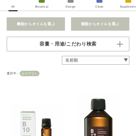
All
Botanical
Design
Clean
Supplemen
機能からオイルを選ぶ
種類からオイルを選ぶ
容量・用途/こだわり検索
・
用途・機能・種類 の項目ごとに選択肢からひとつずつ選
択できます。選択するたびに絞り込まれていき、項目内で
の複数選択はできません。
選択中：
おもてなし
・
絞込み条件を変更したいときは「クリア」で一度すべてリ
セットしてから、選択してください。
容量・用途で絞り込む
※一つお選びください
オイル10ml
大容量オイル250/450ml
ピエゾ専用オイル
ブランチ・スティック専用オイル