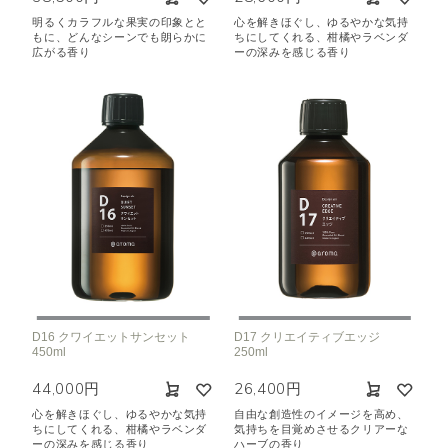
明るくカラフルな果実の印象とと
心を解きほぐし、ゆるやかな気持
もに、どんなシーンでも朗らかに
ちにしてくれる、柑橘やラベンダ
広がる香り
ーの深みを感じる香り
D16 クワイエットサンセット
D17 クリエイティブエッジ
450ml
250ml
44,000円
26,400円
心を解きほぐし、ゆるやかな気持
自由な創造性のイメージを高め、
ちにしてくれる、柑橘やラベンダ
気持ちを目覚めさせるクリアーな
ーの深みを感じる香り
ハーブの香り