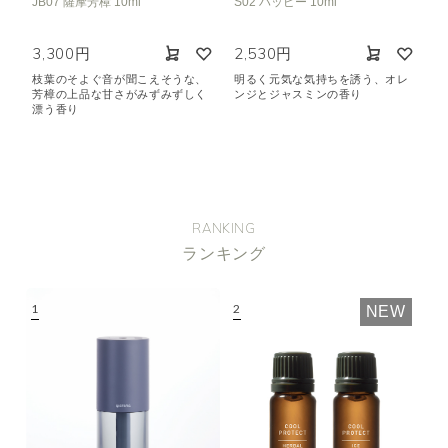
JB07 薩摩芳樟 10ml
S02 ハッピー 10ml
3,300円
2,530円
枝葉のそよぐ音が聞こえそうな、
明るく元気な気持ちを誘う、オレ
芳樟の上品な甘さがみずみずしく
ンジとジャスミンの香り
漂う香り
RANKING
ランキング
NEW