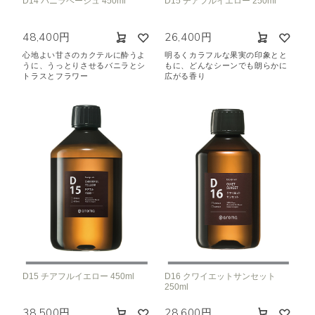
D14 バニラベージュ 450ml
D15 チアフルイエロー 250ml
48,400円
26,400円
心地よい甘さのカクテルに酔うよ
明るくカラフルな果実の印象とと
うに、うっとりさせるバニラとシ
もに、どんなシーンでも朗らかに
トラスとフラワー
広がる香り
D15 チアフルイエロー 450ml
D16 クワイエットサンセット
250ml
38,500円
28,600円