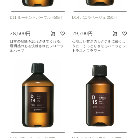
D11 ルーセントパープル 450ml
D14 バニラベージュ 250ml
38,500円
29,700円
日常の喧騒を忘れさせてくれる、
心地よい甘さのカクテルに酔うよ
透明感のある洗練されたフローラ
うに、うっとりさせるバニラとシ
ルハーブ
トラスとフラワー