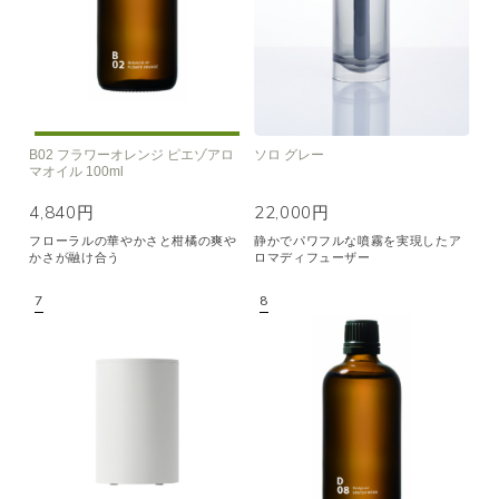
B02 フラワーオレンジ ピエゾアロ
ソロ グレー
マオイル 100ml
4,840円
22,000円
フローラルの華やかさと柑橘の爽や
静かでパワフルな噴霧を実現したア
かさが融け合う
ロマディフューザー