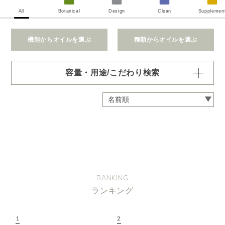
All
Botanical
Design
Clean
Supplemen
機能からオイルを選ぶ
種類からオイルを選ぶ
容量・用途/こだわり検索
・
用途・機能・種類 の項目ごとに選択肢からひとつずつ選
択できます。選択するたびに絞り込まれていき、項目内で
の複数選択はできません。
・
絞込み条件を変更したいときは「クリア」で一度すべてリ
セットしてから、選択してください。
容量・用途で絞り込む
※一つお選びください
オイル10ml
大容量オイル250/450ml
RANKING
ピエゾ専用オイル
ランキング
ブランチ・スティック専用オイル