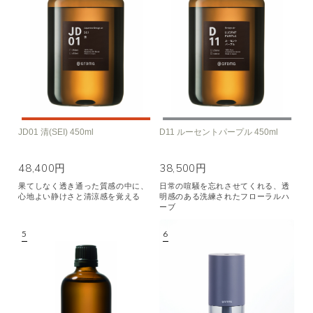
JD01 清(SEI) 450ml
D11 ルーセントパープル 450ml
48,400円
38,500円
果てしなく透き通った質感の中に、
日常の喧騒を忘れさせてくれる、透
心地よい静けさと清涼感を覚える
明感のある洗練されたフローラルハ
ーブ