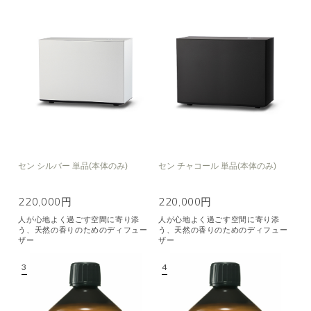
機能で絞り込む
※一つお選びください
リラックス
リフレッシュ
空気清浄･消臭
集中
眠り
ビューティ
マインドフルネス
おもてなし
種類で絞り込む
※一つお選びください
セン シルバー 単品(本体のみ)
セン チャコール 単品(本体のみ)
シトラス
オレンジ
ハーバル
ラベンダー
ミント
ウッド
220,000円
220,000円
ユーカリ
フローラル
エキゾチック
人が心地よく過ごす空間に寄り添
人が心地よく過ごす空間に寄り添
う、天然の香りのためのディフュー
う、天然の香りのためのディフュー
ヒノキ
和
ザー
ザー
クリア