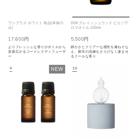
ワンプラス ホワイト 単品(本体の
D08 グレイッシュウッド ピエゾア
み)
ロマオイル 100ml
17,600円
5,500円
よりフレッシュな香りがボトルから
静かさとクリアーな感性を兼ねそな
直接広がるコードレスディフューザ
え、都市の洗練をさりげなく滲ませ
ー
るクールな香り
NEW