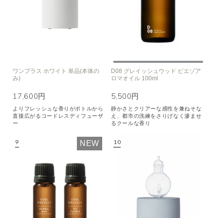
ワンプラス ホワイト 単品(本体の
D08 グレイッシュウッド ピエゾア
み)
ロマオイル 100ml
17,600円
5,500円
よりフレッシュな香りがボトルから
静かさとクリアーな感性を兼ねそな
直接広がるコードレスディフューザ
え、都市の洗練をさりげなく滲ませ
ー
るクールな香り
NEW