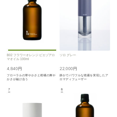
B02 フラワーオレンジ ピエゾアロ
ソロ グレー
マオイル 100ml
4,840円
22,000円
フローラルの華やかさと柑橘の爽や
静かでパワフルな噴霧を実現したア
かさが融け合う
ロマディフューザー