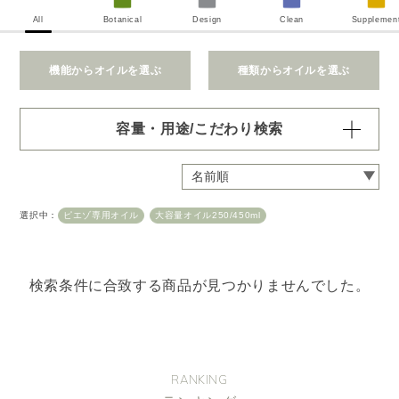
All
Botanical
Design
Clean
Supplemen
機能からオイルを選ぶ
種類からオイルを選ぶ
容量・用途/こだわり検索
・
用途・機能・種類 の項目ごとに選択肢からひとつずつ選
択できます。選択するたびに絞り込まれていき、項目内で
の複数選択はできません。
選択中：
ピエゾ専用オイル
大容量オイル250/450ml
・
絞込み条件を変更したいときは「クリア」で一度すべてリ
セットしてから、選択してください。
容量・用途で絞り込む
※一つお選びください
検索条件に合致する商品が見つかりませんでした。
オイル10ml
大容量オイル250/450ml
ピエゾ専用オイル
ブランチ・スティック専用オイル
RANKING