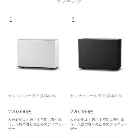
ランキング
機能で絞り込む
※一つお選びください
リラックス
リフレッシュ
空気清浄･消臭
集中
眠り
ビューティ
マインドフルネス
おもてなし
種類で絞り込む
※一つお選びください
シトラス
オレンジ
ハーバル
ラベンダー
ミント
ウッド
ユーカリ
フローラル
エキゾチック
セン シルバー 単品(本体のみ)
セン チャコール 単品(本体のみ)
ヒノキ
和
220,000円
220,000円
人が心地よく過ごす空間に寄り添
人が心地よく過ごす空間に寄り添
クリア
う、天然の香りのためのディフュー
う、天然の香りのためのディフュー
ザー
ザー