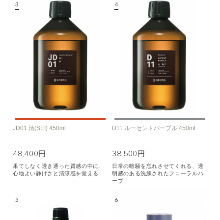
JD01 清(SEI) 450ml
D11 ルーセントパープル 450ml
48,400円
38,500円
果てしなく透き通った質感の中に、
日常の喧騒を忘れさせてくれる、透
心地よい静けさと清涼感を覚える
明感のある洗練されたフローラルハ
ーブ