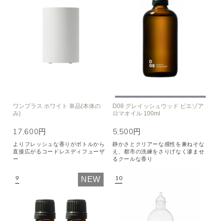
ワンプラス ホワイト 単品(本体の
D08 グレイッシュウッド ピエゾア
み)
ロマオイル 100ml
17,600円
5,500円
よりフレッシュな香りがボトルから
静かさとクリアーな感性を兼ねそな
直接広がるコードレスディフューザ
え、都市の洗練をさりげなく滲ませ
ー
るクールな香り
NEW