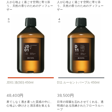
人が心地よく過ごす空間に寄り添
人が心地よく過ごす空間に寄り添
う、天然の香りのためのディフュー
う、天然の香りのためのディフュー
ザー
ザー
JD01 清(SEI) 450ml
D11 ルーセントパープル 450ml
48,400円
38,500円
果てしなく透き通った質感の中に、
日常の喧騒を忘れさせてくれる、透
心地よい静けさと清涼感を覚える
明感のある洗練されたフローラルハ
ーブ