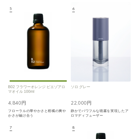
B02 フラワーオレンジ ピエゾアロ
ソロ グレー
マオイル 100ml
4,840円
22,000円
フローラルの華やかさと柑橘の爽や
静かでパワフルな噴霧を実現したア
かさが融け合う
ロマディフューザー