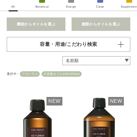
All
Botanical
Design
Clean
Supplemen
機能からオイルを選ぶ
種類からオイルを選ぶ
容量・用途/こだわり検索
・
用途・機能・種類 の項目ごとに選択肢からひとつずつ選
択できます。選択するたびに絞り込まれていき、項目内で
の複数選択はできません。
選択中：
フローラル
大容量オイル250/450ml
・
絞込み条件を変更したいときは「クリア」で一度すべてリ
セットしてから、選択してください。
容量・用途で絞り込む
※一つお選びください
NEW
NEW
オイル10ml
大容量オイル250/450ml
ピエゾ専用オイル
ブランチ・スティック専用オイル