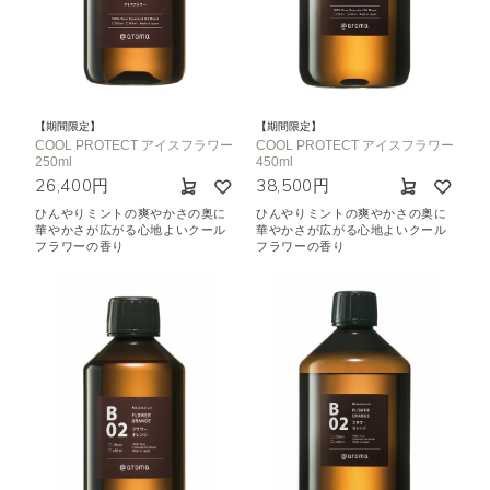
機能で絞り込む
※一つお選びください
リラックス
リフレッシュ
空気清浄･消臭
集中
眠り
ビューティ
マインドフルネス
【期間限定】
【期間限定】
COOL PROTECT アイスフラワー
COOL PROTECT アイスフラワー
250ml
450ml
おもてなし
26,400円
38,500円
ひんやりミントの爽やかさの奥に
ひんやりミントの爽やかさの奥に
種類で絞り込む
※一つお選びください
華やかさが広がる心地よいクール
華やかさが広がる心地よいクール
フラワーの香り
フラワーの香り
シトラス
オレンジ
ハーバル
ラベンダー
ミント
ウッド
ユーカリ
フローラル
エキゾチック
ヒノキ
和
クリア