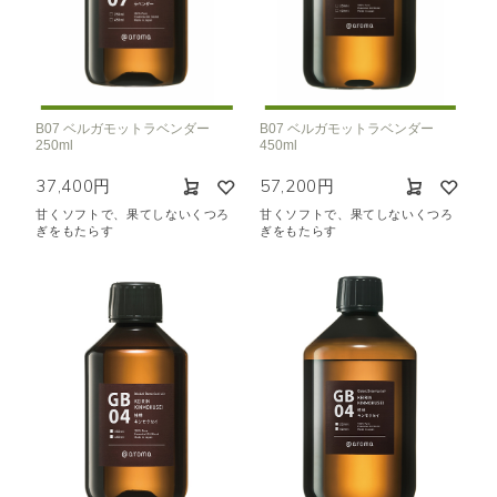
機能で絞り込む
※一つお選びください
リラックス
リフレッシュ
空気清浄･消臭
集中
眠り
ビューティ
マインドフルネス
B07 ベルガモットラベンダー
B07 ベルガモットラベンダー
250ml
450ml
おもてなし
37,400円
57,200円
甘くソフトで、果てしないくつろ
甘くソフトで、果てしないくつろ
種類で絞り込む
※一つお選びください
ぎをもたらす
ぎをもたらす
シトラス
オレンジ
ハーバル
ラベンダー
ミント
ウッド
ユーカリ
フローラル
エキゾチック
ヒノキ
和
クリア