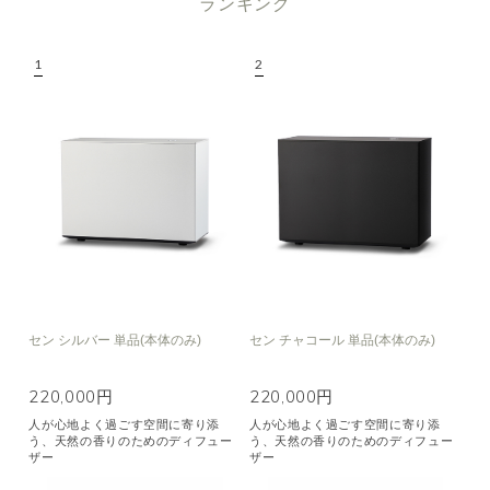
ランキング
機能で絞り込む
※一つお選びください
リラックス
リフレッシュ
空気清浄･消臭
集中
眠り
ビューティ
マインドフルネス
おもてなし
種類で絞り込む
※一つお選びください
シトラス
オレンジ
ハーバル
ラベンダー
ミント
ウッド
ユーカリ
フローラル
エキゾチック
セン シルバー 単品(本体のみ)
セン チャコール 単品(本体のみ)
ヒノキ
和
220,000円
220,000円
人が心地よく過ごす空間に寄り添
人が心地よく過ごす空間に寄り添
クリア
う、天然の香りのためのディフュー
う、天然の香りのためのディフュー
ザー
ザー