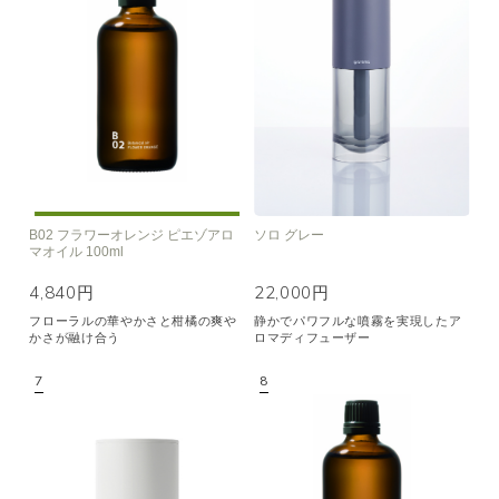
B02 フラワーオレンジ ピエゾアロ
ソロ グレー
マオイル 100ml
4,840円
22,000円
フローラルの華やかさと柑橘の爽や
静かでパワフルな噴霧を実現したア
かさが融け合う
ロマディフューザー