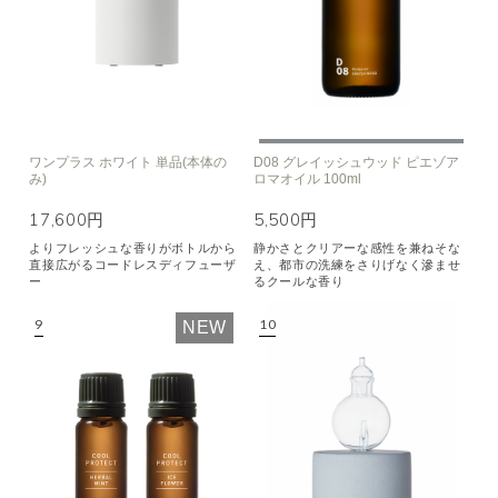
ワンプラス ホワイト 単品(本体の
D08 グレイッシュウッド ピエゾア
み)
ロマオイル 100ml
17,600円
5,500円
よりフレッシュな香りがボトルから
静かさとクリアーな感性を兼ねそな
直接広がるコードレスディフューザ
え、都市の洗練をさりげなく滲ませ
ー
るクールな香り
NEW