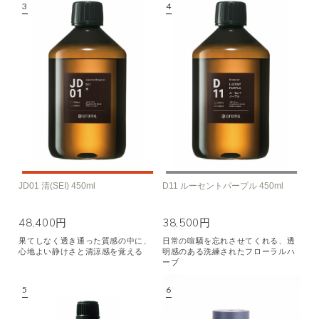
JD01 清(SEI) 450ml
D11 ルーセントパープル 450ml
48,400円
38,500円
果てしなく透き通った質感の中に、
日常の喧騒を忘れさせてくれる、透
心地よい静けさと清涼感を覚える
明感のある洗練されたフローラルハ
ーブ