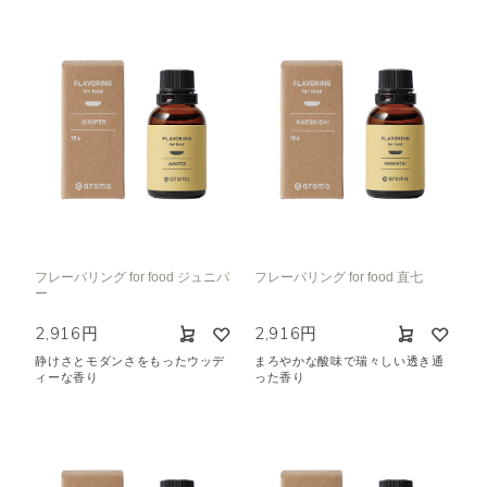
フレーバリング for food ジュニパ
フレーバリング for food 直七
ー
2,916円
2,916円
静けさとモダンさをもったウッデ
まろやかな酸味で瑞々しい透き通
ィーな香り
った香り