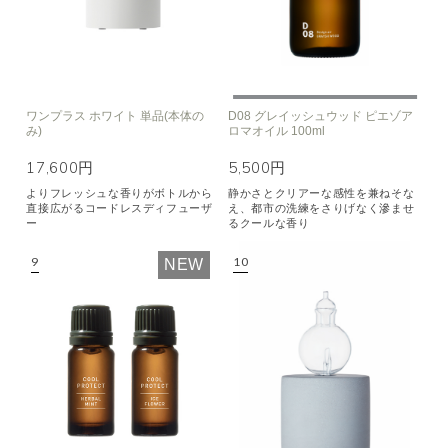
ワンプラス ホワイト 単品(本体の
D08 グレイッシュウッド ピエゾア
み)
ロマオイル 100ml
17,600円
5,500円
よりフレッシュな香りがボトルから
静かさとクリアーな感性を兼ねそな
直接広がるコードレスディフューザ
え、都市の洗練をさりげなく滲ませ
ー
るクールな香り
NEW