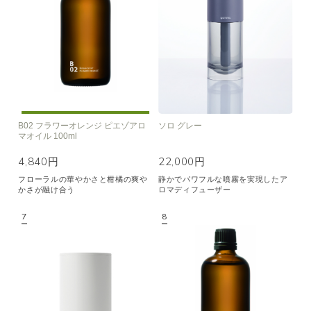
B02 フラワーオレンジ ピエゾアロ
ソロ グレー
マオイル 100ml
4,840円
22,000円
フローラルの華やかさと柑橘の爽や
静かでパワフルな噴霧を実現したア
かさが融け合う
ロマディフューザー