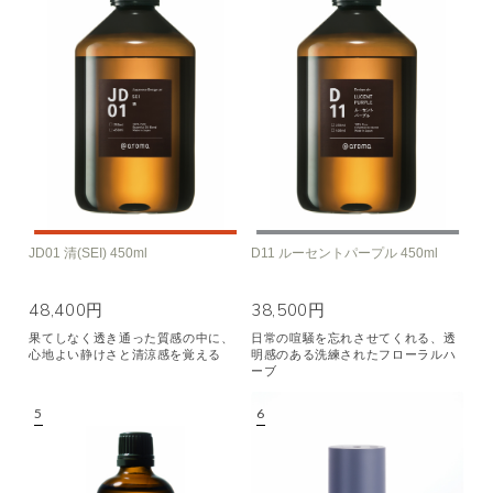
JD01 清(SEI) 450ml
D11 ルーセントパープル 450ml
48,400円
38,500円
果てしなく透き通った質感の中に、
日常の喧騒を忘れさせてくれる、透
心地よい静けさと清涼感を覚える
明感のある洗練されたフローラルハ
ーブ