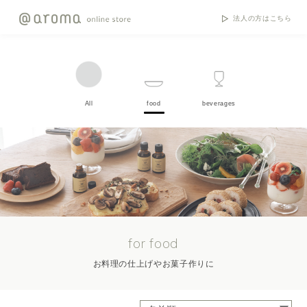
法人の方はこちら
All
food
beverages
for food
お料理の仕上げやお菓子作りに