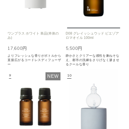
ワンプラス ホワイト 単品(本体の
D08 グレイッシュウッド ピエゾア
み)
ロマオイル 100ml
17,600円
5,500円
よりフレッシュな香りがボトルから
静かさとクリアーな感性を兼ねそな
直接広がるコードレスディフューザ
え、都市の洗練をさりげなく滲ませ
ー
るクールな香り
NEW