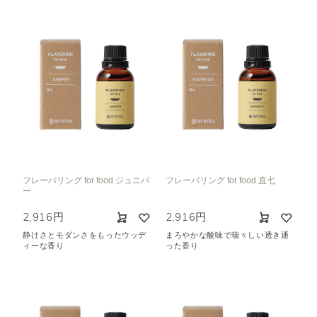
フレーバリング for food ジュニパ
フレーバリング for food 直七
ー
2,916円
2,916円
静けさとモダンさをもったウッデ
まろやかな酸味で瑞々しい透き通
ィーな香り
った香り