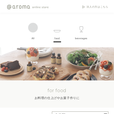
法人の方はこちら
All
food
beverages
for food
お料理の仕上げやお菓子作りに