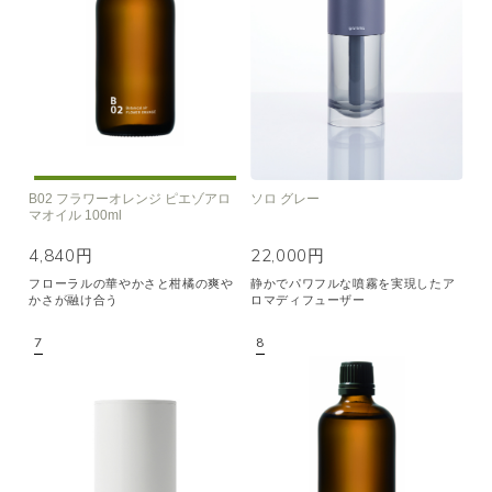
B02 フラワーオレンジ ピエゾアロ
ソロ グレー
マオイル 100ml
4,840円
22,000円
フローラルの華やかさと柑橘の爽や
静かでパワフルな噴霧を実現したア
かさが融け合う
ロマディフューザー