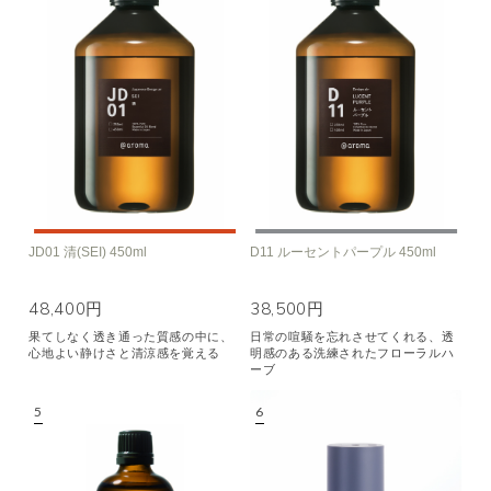
JD01 清(SEI) 450ml
D11 ルーセントパープル 450ml
48,400円
38,500円
果てしなく透き通った質感の中に、
日常の喧騒を忘れさせてくれる、透
心地よい静けさと清涼感を覚える
明感のある洗練されたフローラルハ
ーブ