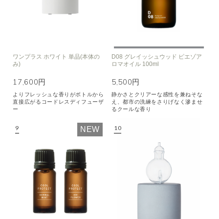
ワンプラス ホワイト 単品(本体の
D08 グレイッシュウッド ピエゾア
み)
ロマオイル 100ml
17,600円
5,500円
よりフレッシュな香りがボトルから
静かさとクリアーな感性を兼ねそな
直接広がるコードレスディフューザ
え、都市の洗練をさりげなく滲ませ
ー
るクールな香り
NEW