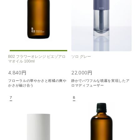
B02 フラワーオレンジ ピエゾアロ
ソロ グレー
マオイル 100ml
4,840円
22,000円
フローラルの華やかさと柑橘の爽や
静かでパワフルな噴霧を実現したア
かさが融け合う
ロマディフューザー