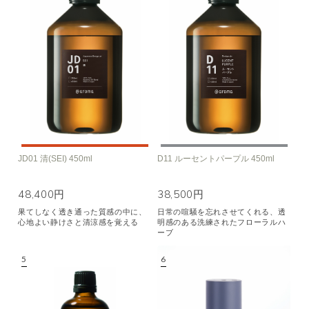
JD01 清(SEI) 450ml
D11 ルーセントパープル 450ml
48,400円
38,500円
果てしなく透き通った質感の中に、
日常の喧騒を忘れさせてくれる、透
心地よい静けさと清涼感を覚える
明感のある洗練されたフローラルハ
ーブ