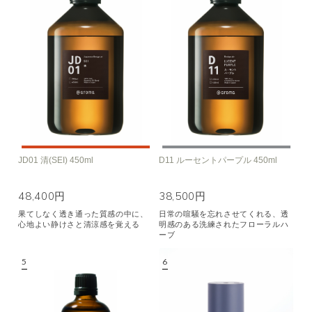
JD01 清(SEI) 450ml
D11 ルーセントパープル 450ml
48,400円
38,500円
果てしなく透き通った質感の中に、
日常の喧騒を忘れさせてくれる、透
心地よい静けさと清涼感を覚える
明感のある洗練されたフローラルハ
ーブ