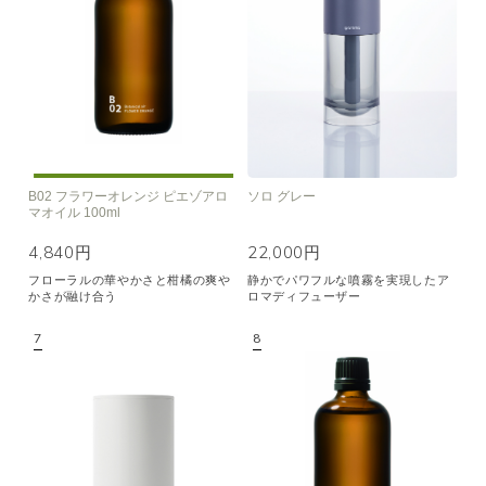
B02 フラワーオレンジ ピエゾアロ
ソロ グレー
マオイル 100ml
4,840円
22,000円
フローラルの華やかさと柑橘の爽や
静かでパワフルな噴霧を実現したア
かさが融け合う
ロマディフューザー