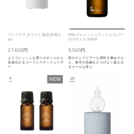
ワンプラス ホワイト 単品(本体の
D08 グレイッシュウッド ピエゾア
み)
ロマオイル 100ml
17,600円
5,500円
よりフレッシュな香りがボトルから
静かさとクリアーな感性を兼ねそな
直接広がるコードレスディフューザ
え、都市の洗練をさりげなく滲ませ
ー
るクールな香り
NEW