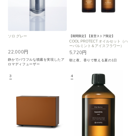
ソロ グレー
【期間限定】【直営ストア限定】
COOL PROTECT オイルセット（ハ
ーバルミント＆アイスフラワー）
22,000円
5,720円
静かでパワフルな噴霧を実現したア
朝と夜、香りで整える夏の1日
ロマディフューザー