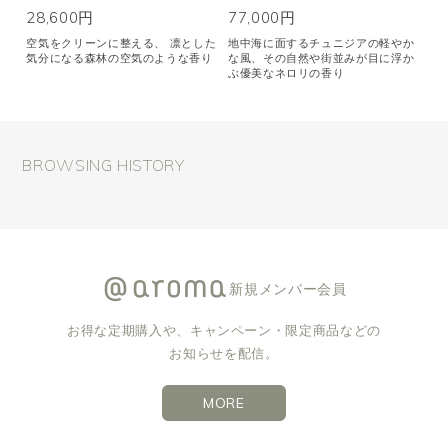
28,600円
77,000円
空気をクリーンに整える、 凛とした
地中海に面するチュニジアの軽やか
気分になる森林の空気のような香り
な風、その自然や街並みが目に浮か
ぶ優美なネロリの香り
BROWSING HISTORY
新規メンバー会員
お得な定期購入や、キャンペーン・限定商品などの
お知らせを配信。
MORE