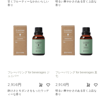
甘くフルーティーなかわいらしい
明るい爽やかさのある甘く上品な
香り
香り
フレーバリング for beverages ジ
フレーバリング for beverages 直
ュニパー
七
2,916円
2,916円
静けさとモダンさをもったウッデ
明るい爽やかさのある甘く上品な
ィーな香り
香り