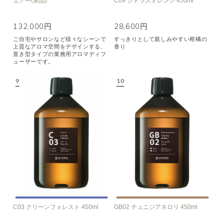
エアー(単品)
C09 シトラスオレンジ 450ml
132,000円
28,600円
ご自宅やサロンなど様々なシーンで
すっきりとして親しみやすい柑橘の
上質なアロマ空間をデザインする、
香り
置き型タイプの業務用アロマディフ
ューザーです。
C03 クリーンフォレスト 450ml
GB02 チュニジアネロリ 450ml