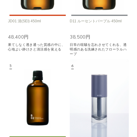
JD01 清(SEI) 450ml
D11 ルーセントパープル 450ml
48,400円
38,500円
果てしなく透き通った質感の中に、
日常の喧騒を忘れさせてくれる、透
心地よい静けさと清涼感を覚える
明感のある洗練されたフローラルハ
ーブ