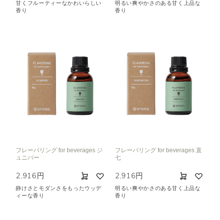
甘くフルーティーなかわいらしい
明るい爽やかさのある甘く上品な
香り
香り
フレーバリング for beverages ジ
フレーバリング for beverages 直
ュニパー
七
2,916円
2,916円
静けさとモダンさをもったウッデ
明るい爽やかさのある甘く上品な
ィーな香り
香り