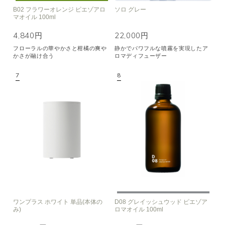
B02 フラワーオレンジ ピエゾアロ
ソロ グレー
マオイル 100ml
4,840円
22,000円
フローラルの華やかさと柑橘の爽や
静かでパワフルな噴霧を実現したア
かさが融け合う
ロマディフューザー
ワンプラス ホワイト 単品(本体の
D08 グレイッシュウッド ピエゾア
み)
ロマオイル 100ml