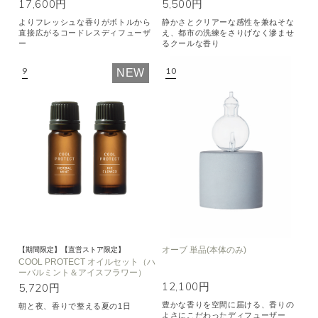
17,600円
5,500円
よりフレッシュな香りがボトルから
静かさとクリアーな感性を兼ねそな
直接広がるコードレスディフューザ
え、都市の洗練をさりげなく滲ませ
ー
るクールな香り
NEW
オーブ 単品(本体のみ)
【期間限定】【直営ストア限定】
COOL PROTECT オイルセット（ハ
ーバルミント＆アイスフラワー）
12,100円
5,720円
豊かな香りを空間に届ける、香りの
朝と夜、香りで整える夏の1日
よさにこだわったディフューザー