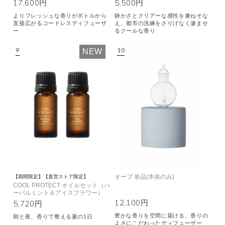
17,600円
5,500円
よりフレッシュな香りがボトルから
静かさとクリアーな感性を兼ねそな
直接広がるコードレスディフューザ
え、都市の洗練をさりげなく滲ませ
ー
るクールな香り
NEW
オーブ 単品(本体のみ)
【期間限定】【直営ストア限定】
COOL PROTECT オイルセット（ハ
ーバルミント＆アイスフラワー）
12,100円
5,720円
豊かな香りを空間に届ける、香りの
朝と夜、香りで整える夏の1日
よさにこだわったディフューザー