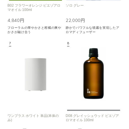
B02 フラワーオレンジ ピエゾアロ
ソロ グレー
マオイル 100ml
4,840円
22,000円
フローラルの華やかさと柑橘の爽や
静かでパワフルな噴霧を実現したア
かさが融け合う
ロマディフューザー
ワンプラス ホワイト 単品(本体の
D08 グレイッシュウッド ピエゾア
み)
ロマオイル 100ml