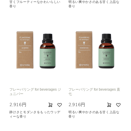
甘くフルーティーなかわいらしい
明るい爽やかさのある甘く上品な
香り
香り
フレーバリング for beverages ジ
フレーバリング for beverages 直
ュニパー
七
2,916円
2,916円
静けさとモダンさをもったウッデ
明るい爽やかさのある甘く上品な
ィーな香り
香り