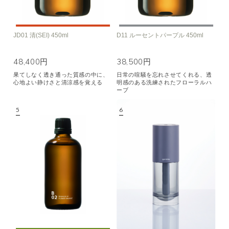
JD01 清(SEI) 450ml
D11 ルーセントパープル 450ml
48,400円
38,500円
果てしなく透き通った質感の中に、
日常の喧騒を忘れさせてくれる、透
心地よい静けさと清涼感を覚える
明感のある洗練されたフローラルハ
ーブ