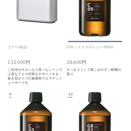
エアー(単品)
C09 シトラスオレンジ 450ml
132,000円
28,600円
ご自宅やサロンなど様々なシーンで
すっきりとして親しみやすい柑橘の
上質なアロマ空間をデザインする、
香り
置き型タイプの業務用アロマディフ
ューザーです。