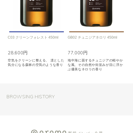
C03 クリーンフォレスト 450ml
GB02 チュニジアネロリ 450ml
28,600円
77,000円
空気をクリーンに整える、 凛とした
地中海に面するチュニジアの軽やか
気分になる森林の空気のような香り
な風、その自然や街並みが目に浮か
ぶ優美なネロリの香り
BROWSING HISTORY