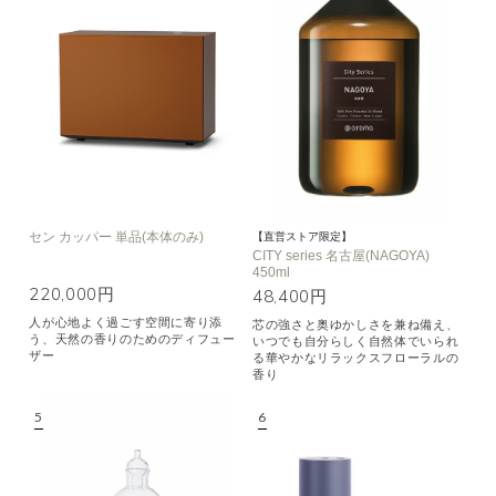
セン カッパー 単品(本体のみ)
【直営ストア限定】
CITY series 名古屋(NAGOYA)
450ml
220,000円
48,400円
人が心地よく過ごす空間に寄り添
芯の強さと奥ゆかしさを兼ね備え、
う、天然の香りのためのディフュー
いつでも自分らしく自然体でいられ
ザー
る華やかなリラックスフローラルの
香り