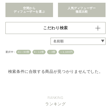
空間から
人気ディフューザー
ディフューザーを選ぶ
徹底比較
こだわり検索
価格で絞り込む
※一つお選びください
～1,100円
1,101～2,200円
選択中：
41～90畳
9～12畳
～3畳
～1,100円
2,201～6,600円
6,601～22,000円
22,001～308,000円
検索条件に合致する商品が見つかりませんでした。
拡散範囲で絞り込む
※一つお選びください
身の回り
～3畳
4～8畳
9～12畳
13～40畳
41～90畳
RANKING
ランキング
クリア