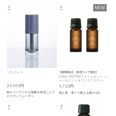
NEW
ソロ グレー
【期間限定】【直営ストア限定】
COOL PROTECT オイルセット（ハ
ーバルミント＆アイスフラワー）
22,000円
5,720円
静かでパワフルな噴霧を実現したア
朝と夜、香りで整える夏の1日
ロマディフューザー