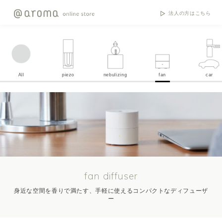
法人の方はこちら
All
piezo
nebulizing
fan
car
fan diffuser
身近な空間を香りで満たす、手軽に使えるコンパクトなディフューザ
ー